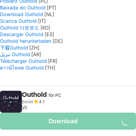
Pobierz Outhold
Baixada do Outhold
Download Outhold
Scarica Outhold
Outhold 다운로드
Descargar Outhold
Outhold herunterladen
下载Outhold
تنزيل Outhold
Télécharger Outhold
ดาวน์โหลด Outhold
Outhold
för PC
Betalt
4.1
V
0
Download