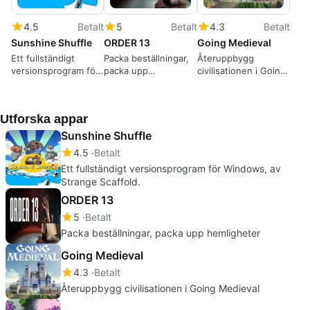
4.5
Betalt
5
Betalt
4.3
Betalt
Sunshine Shuffle
ORDER 13
Going Medieval
Ett fullständigt
Packa beställningar,
Återuppbygg
versionsprogram för
packa upp
civilisationen i Going
Windows, av Strange
hemligheter
Medieval
Scaffold.
Utforska appar
Sunshine Shuffle
4.5
Betalt
Ett fullständigt versionsprogram för Windows, av
Strange Scaffold.
ORDER 13
5
Betalt
Packa beställningar, packa upp hemligheter
Going Medieval
4.3
Betalt
Återuppbygg civilisationen i Going Medieval