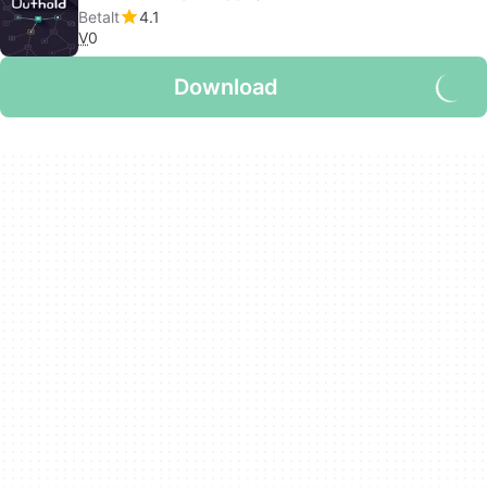
Betalt
4.1
V
0
Download