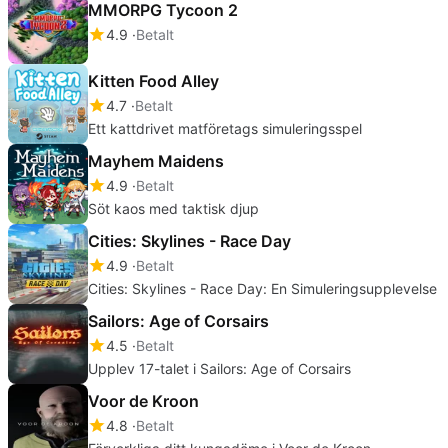
MMORPG Tycoon 2
4.9
Betalt
Kitten Food Alley
4.7
Betalt
Ett kattdrivet matföretags simuleringsspel
Mayhem Maidens
4.9
Betalt
Söt kaos med taktisk djup
Cities: Skylines - Race Day
4.9
Betalt
Cities: Skylines - Race Day: En Simuleringsupplevelse
Sailors: Age of Corsairs
4.5
Betalt
Upplev 17-talet i Sailors: Age of Corsairs
Voor de Kroon
4.8
Betalt